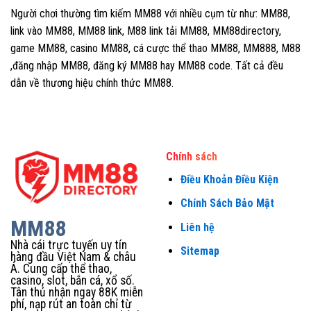
Người chơi thường tìm kiếm MM88 với nhiều cụm từ như: MM88,
link vào MM88, MM88 link, M88 link tải MM88, MM88directory,
game MM88, casino MM88, cá cược thể thao MM88, MM888, M88
,đăng nhập MM88, đăng ký MM88 hay MM88 code. Tất cả đều
dẫn về thương hiệu chính thức MM88.
Chính sách
Điều Khoản Điều Kiện
Chính Sách Bảo Mật
MM88
Liên hệ
Nhà cái trực tuyến uy tín
Sitemap
hàng đầu Việt Nam & châu
Á. Cung cấp thể thao,
casino, slot, bắn cá, xổ số.
Tân thủ nhận ngay 88K miễn
phí, nạp rút an toàn chỉ từ