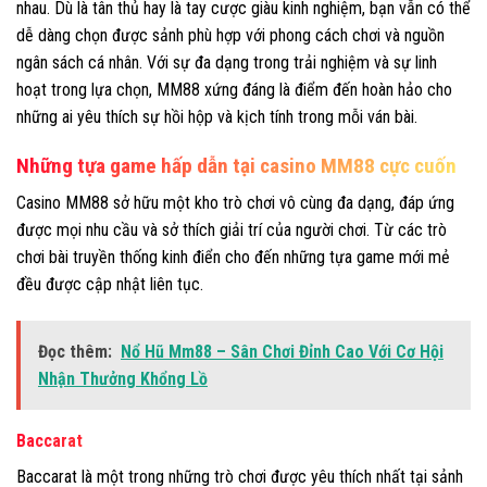
nhau. Dù là tân thủ hay là tay cược giàu kinh nghiệm, bạn vẫn có thể
dễ dàng chọn được sảnh phù hợp với phong cách chơi và nguồn
ngân sách cá nhân. Với sự đa dạng trong trải nghiệm và sự linh
hoạt trong lựa chọn, MM88 xứng đáng là điểm đến hoàn hảo cho
những ai yêu thích sự hồi hộp và kịch tính trong mỗi ván bài.
Những tựa game hấp dẫn tại casino MM88 cực cuốn
Casino MM88 sở hữu một kho trò chơi vô cùng đa dạng, đáp ứng
được mọi nhu cầu và sở thích giải trí của người chơi. Từ các trò
chơi bài truyền thống kinh điển cho đến những tựa game mới mẻ
đều được cập nhật liên tục.
Đọc thêm:
Nổ Hũ Mm88 – Sân Chơi Đỉnh Cao Với Cơ Hội
Nhận Thưởng Khổng Lồ
Baccarat
Baccarat là một trong những trò chơi được yêu thích nhất tại sảnh